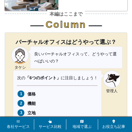
本編はここまで
Column
⸺
⸺
バーチャルオフィスはどうやって選ぶ？
良いバーチャルオフィスって、どうやって選
べばいいの？
タケシ
次の
「6つのポイント」
に注目しましょう！
管理人
価格
機能
立地
サポート
各社サービス
サービス比較
地域で選ぶ
お役立ち記事
信用度