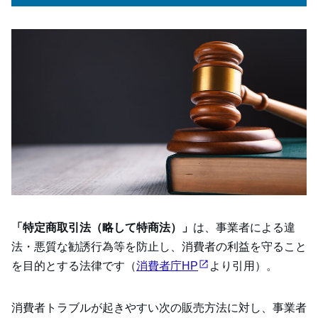
ネットショップ運営に必要なバーチャルオフィスの機能
5選
①住所貸し（必須）
②郵便転送（必須）
③法人登記（必要に応じて）
④電話転送（必要に応じて）
⑤電話応対代行・秘書代行（必要に応じて）
まとめ
「特定商取引法（略して特商法）」
は、事業者による違
法・悪質な勧誘行為等を防止し、消費者の利益を守ること
を目的とする法律です（
消費者庁HP
より引用）。
消費者トラブルが起きやすい次の販売方法に対し、事業者