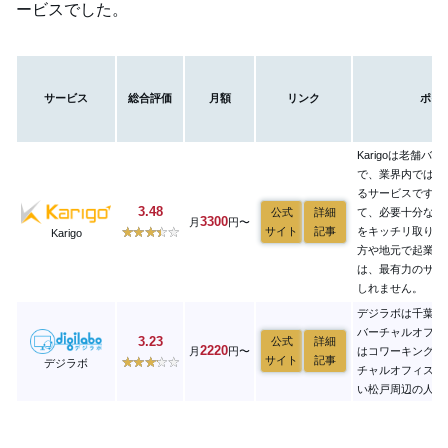
ービスでした。
サービス
総合評価
月額
リンク
ポイ
Karigoは老舗バ
で、業界内では随
るサービスです。
3.48
公式
詳細
て、必要十分なサ
3300
月
円〜
サイト
記事
をキッチリ取り揃
Karigo
方や地元で起業し
は、最有力のサー
しれません。
デジラボは千葉県
バーチャルオフィ
3.23
公式
詳細
2220
月
円〜
はコワーキングス
サイト
記事
デジラボ
チャルオフィスと
い松戸周辺の人に