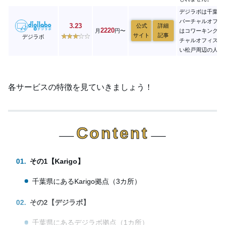
デジラボは千葉県
バーチャルオフィ
3.23
公式
詳細
2220
月
円〜
はコワーキングス
サイト
記事
デジラボ
チャルオフィスと
い松戸周辺の人に
各サービスの特徴を見ていきましょう！
Content
⸺
⸺
その1【Karigo】
千葉県にあるKarigo拠点（3カ所）
その2【デジラボ】
千葉県にあるデジラボ拠点（1カ所）