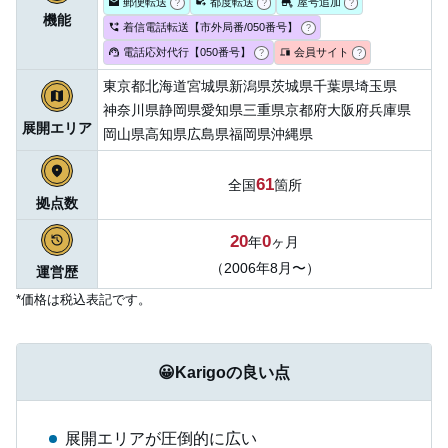
郵便転送
都度転送
屋号追加
?
?
?
機能
着信電話転送【市外局番/050番号】
?
電話応対代行【050番号】
会員サイト
?
?
東京都
北海道
宮城県
新潟県
茨城県
千葉県
埼玉県
神奈川県
静岡県
愛知県
三重県
京都府
大阪府
兵庫県
展開エリア
岡山県
高知県
広島県
福岡県
沖縄県
61
全国
箇所
拠点数
20
0
年
ヶ月
（2006年8月〜）
運営歴
*価格は税込表記です。
😀Karigoの良い点
展開エリアが圧倒的に広い