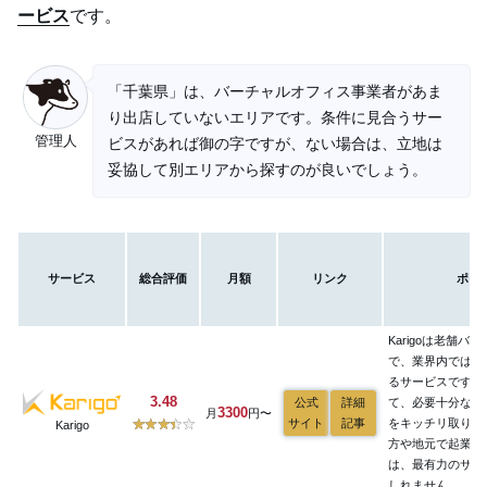
ービス
です。
「千葉県」は、バーチャルオフィス事業者があま
り出店していないエリアです。条件に見合うサー
管理人
ビスがあれば御の字ですが、ない場合は、立地は
妥協して別エリアから探すのが良いでしょう。
サービス
総合評価
月額
リンク
ポイ
Karigoは老舗バ
で、業界内では随
るサービスです。
3.48
公式
詳細
て、必要十分なサ
3300
月
円〜
サイト
記事
をキッチリ取り揃
Karigo
方や地元で起業し
は、最有力のサー
しれません。