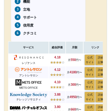
機能
立地
サポート
信用度
クチコミ
サービス
総合評価
月額
リンク
4.18
公式
詳細
550
月
円〜
サイト
記事
レゾナンス
4.12
公式
詳細
4180
月
円〜
サイト
記事
アントレサロン
4.10
公式
詳細
300
月
円〜
サイト
記事
METS OFFICE
3.88
公式
詳細
4950
月
円〜
ナレッジソサエティ
サイト
記事
3.80
公式
詳細
660
月
円〜