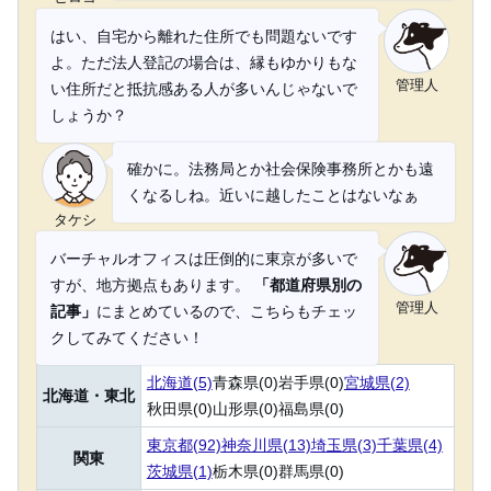
はい、自宅から離れた住所でも問題ないです
よ。ただ法人登記の場合は、縁もゆかりもな
管理人
い住所だと抵抗感ある人が多いんじゃないで
しょうか？
確かに。法務局とか社会保険事務所とかも遠
くなるしね。近いに越したことはないなぁ
タケシ
バーチャルオフィスは圧倒的に東京が多いで
すが、地方拠点もあります。
「都道府県別の
管理人
記事」
にまとめているので、こちらもチェッ
クしてみてください！
北海道(5)
青森県(0)
岩手県(0)
宮城県(2)
北海道・東北
秋田県(0)
山形県(0)
福島県(0)
東京都(92)
神奈川県(13)
埼玉県(3)
千葉県(4)
関東
茨城県(1)
栃木県(0)
群馬県(0)