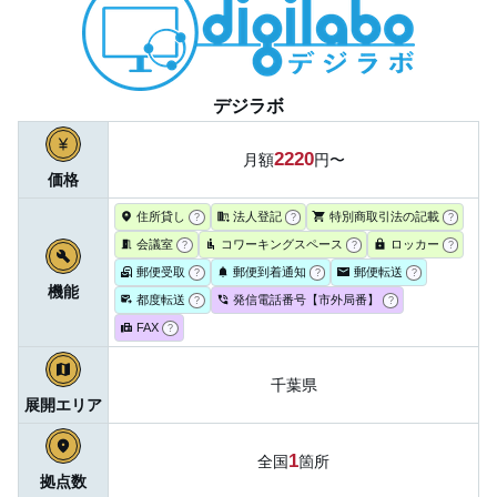
デジラボ
2220
月額
円〜
価格
住所貸し
法人登記
特別商取引法の記載
?
?
?
会議室
コワーキングスペース
ロッカー
?
?
?
郵便受取
郵便到着通知
郵便転送
?
?
?
機能
都度転送
発信電話番号【市外局番】
?
?
FAX
?
千葉県
展開エリア
1
全国
箇所
拠点数