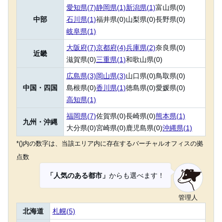
愛知県(7)
静岡県(1)
新潟県(1)
富山県(0)
中部
石川県(1)
福井県(0)
山梨県(0)
長野県(0)
岐阜県(1)
大阪府(7)
京都府(4)
兵庫県(2)
奈良県(0)
近畿
滋賀県(0)
三重県(1)
和歌山県(0)
広島県(3)
岡山県(3)
山口県(0)
鳥取県(0)
中国・四国
島根県(0)
香川県(1)
徳島県(0)
愛媛県(0)
高知県(1)
福岡県(7)
佐賀県(0)
長崎県(0)
熊本県(1)
九州・沖縄
大分県(0)
宮崎県(0)
鹿児島県(0)
沖縄県(1)
*()内の数字は、当該エリア内に存在するバーチャルオフィスの拠
点数
「人気のある都市」
からも選べます！
管理人
北海道
札幌(5)