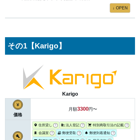
↓ OPEN
まとめ
その1【Karigo】
Karigo
3300
月額
円〜
価格
住所貸し
法人登記
特別商取引法の記載
?
?
?
会議室
郵便受取
郵便到着通知
?
?
?