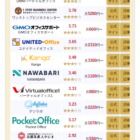
DMMバーチャルオフィス
サイト
記事
3.78
公式
詳細
5280
月
円〜
サイト
記事
ワンストップビジネスセンター
3.73
公式
詳細
660
月
円〜
GMOオフィスサポート
サイト
記事
3.65
公式
詳細
2310
月
円〜
サイト
記事
ユナイテッドオフィス
3.48
公式
詳細
3300
月
円〜
サイト
記事
Karigo
3.40
公式
詳細
1100
月
円〜
サイト
記事
NAWABARI
3.33
公式
詳細
880
月
円〜
サイト
記事
バーチャルオフィス1
3.23
公式
詳細
2220
月
円〜
サイト
記事
デジラボ
3.17
公式
詳細
1078
月
円〜
サイト
記事
Pocket Office
2.92
公式
詳細
550
月
円〜