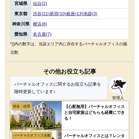
宮城県
仙台(2)
東京都
渋谷(21)
新宿(10)
銀座(13)
池袋(3)
神奈川県
横浜(8)
愛知県
名古屋(7)
*()内の数字は、当該エリア内に存在するバーチャルオフィスの拠
点数
その他お役立ち記事
バーチャルオフィスに関するお役立ち記事を
随時更新しています♪
管理人
税金・経理
【心配無用】バーチャルオフィス
と自宅家賃はどちらも経費にでき
る！
バーチャルオフィス全般
バーチャルオフィスとは？レンタ