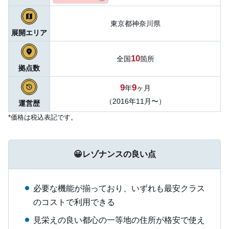
東京都
神奈川県
展開エリア
10
全国
箇所
拠点数
9
9
年
ヶ月
（2016年11月〜）
運営歴
*価格は税込表記です。
😀レゾナンスの良い点
必要な機能が揃っており、いずれも最安クラス
のコストで利用できる
見栄えの良い都心の一等地の住所が格安で使え