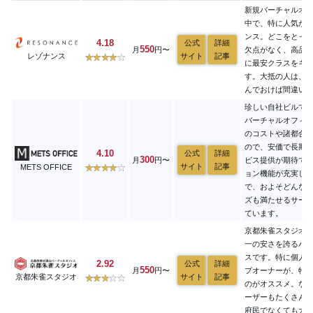
新規バーチャルオ
中で、特に人気が
ンス。どこをとっ
4.18
公式
詳細
550
月
円〜
欠点がなく、高品
レゾナンス
サイト
記事
に最安クラスをキ
す。大抵の人は、
んでおけば間違い
珍しい自社ビルで
バーチャルオフィ
のコストや諸都合
ので、安価で長期
4.10
公式
詳細
300
月
円〜
ビス提供が期待で
サイト
記事
METS OFFICE
ョン機能が充実し
で、およそどんな
ズも満たせるサー
ています。
京都朱雀スタジオ
一の安さを誇るバ
スです。特に個人
2.92
公式
詳細
550
月
円〜
プオーナーが、特
サイト
記事
京都朱雀スタジオ
のがオススメ。な
ーザーもたくさん
府民でなくても大