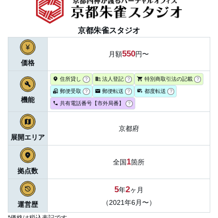
京都朱雀スタジオ
550
月額
円〜
価格
住所貸し
法人登記
特別商取引法の記載
?
?
?
郵便受取
郵便転送
都度転送
?
?
?
機能
共有電話番号【市外局番】
?
京都府
展開エリア
1
全国
箇所
拠点数
5
2
年
ヶ月
（2021年6月〜）
運営歴
*価格は税込表記です。