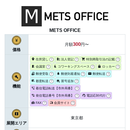
METS OFFICE
300
月額
円〜
価格
住所貸し
法人登記
特別商取引法の記載
?
?
?
会議室
コワーキングスペース
ロッカー
?
?
?
郵便受取
郵便到着通知
郵便転送
?
?
?
都度転送
屋号追加
?
?
機能
着信電話転送【市外局番】
?
発信電話番号【市外局番】
電話応対代行
?
?
FAX
会員サイト
?
?
東京都
展開エリア