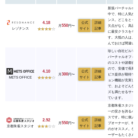
新規バーチャルオ
中で、特に人気が
ンス。どこをとっ
4.18
公式
詳細
550
月
円〜
欠点がなく、高品
レゾナンス
サイト
記事
に最安クラスをキ
す。大抵の人は、
んでおけば間違い
珍しい自社ビルで
バーチャルオフィ
のコストや諸都合
ので、安価で長期
4.10
公式
詳細
300
月
円〜
ビス提供が期待で
サイト
記事
METS OFFICE
ョン機能が充実し
で、およそどんな
ズも満たせるサー
ています。
京都朱雀スタジオ
一の安さを誇るバ
スです。特に個人
2.92
公式
詳細
550
月
円〜
プオーナーが、特
サイト
記事
京都朱雀スタジオ
のがオススメ。な
ーザーもたくさん