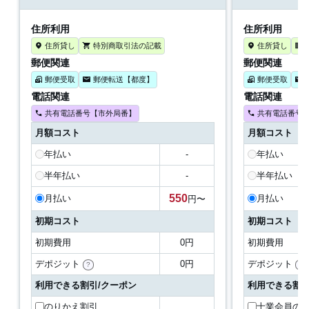
住所利用
住所利用
住所貸し
特別商取引法の記載
住所貸し
郵便関連
郵便関連
郵便受取
郵便転送【都度】
郵便受取
電話関連
電話関連
共有電話番号【市外局番】
共有電話番号
月額コスト
月額コスト
年払い
-
年払い
半年払い
-
半年払い
550
月払い
月払い
円〜
初期コスト
初期コスト
初期費用
0円
初期費用
デポジット
0円
デポジット
?
?
利用できる割引/クーポン
利用できる割引
のりかえ割引
士業会員の