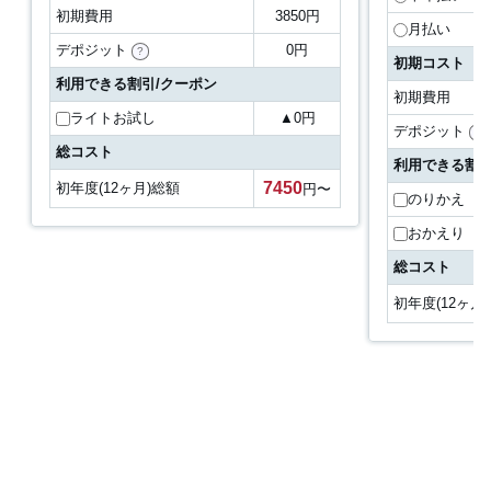
初期費用
3850円
月払い
デポジット
0円
?
初期コスト
利用できる割引/クーポン
初期費用
ライトお試し
▲
0
円
デポジット
?
総コスト
利用できる割引
7450
初年度(12ヶ月)総額
円〜
のりかえ
おかえり
総コスト
初年度(12ヶ月