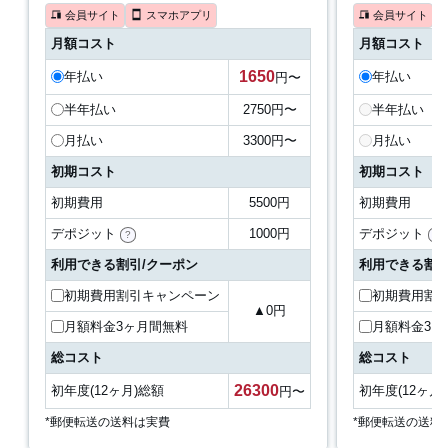
会員サイト
スマホアプリ
会員サイト
月額コスト
月額コスト
1650
年払い
年払い
円〜
半年払い
2750
円〜
半年払い
月払い
3300
円〜
月払い
初期コスト
初期コスト
初期費用
5500円
初期費用
デポジット
1000円
デポジット
?
?
利用できる割引/クーポン
利用できる割引
初期費用割引キャンペーン
初期費用割
▲
0
円
月額料金3ヶ月間無料
月額料金3ヶ
総コスト
総コスト
26300
初年度(12ヶ月)総額
初年度(12ヶ月
円〜
*郵便転送の送料は実費
*郵便転送の送料