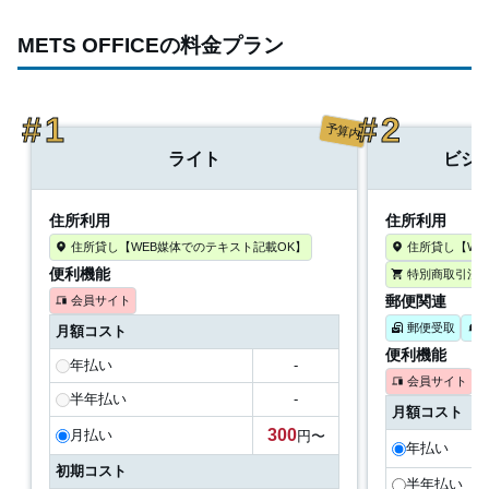
METS OFFICEの料金プラン
予算内
ライト
ビジ
住所利用
住所利用
住所貸し【WEB媒体でのテキスト記載OK】
住所貸し【WE
便利機能
特別商取引法
郵便関連
会員サイト
郵便受取
月額コスト
便利機能
年払い
-
会員サイト
半年払い
-
月額コスト
300
月払い
円〜
年払い
初期コスト
半年払い