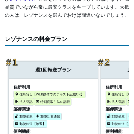
品質でいながら常に最安クラスをキープしています。大抵
の人は、レゾナンスを選んでおけば間違いないでしょう。
レゾナンスの料金プラン
週1回転送プラン
月
住所利用
住所利用
住所貸し【WEB媒体でのテキスト記載OK】
住所貸し【WE
法人登記
特別商取引法の記載
法人登記
郵便関連
郵便関連
郵便受取
郵便到着通知
郵便受取
郵便転送【毎週】
郵便転送【月1
便利機能
便利機能