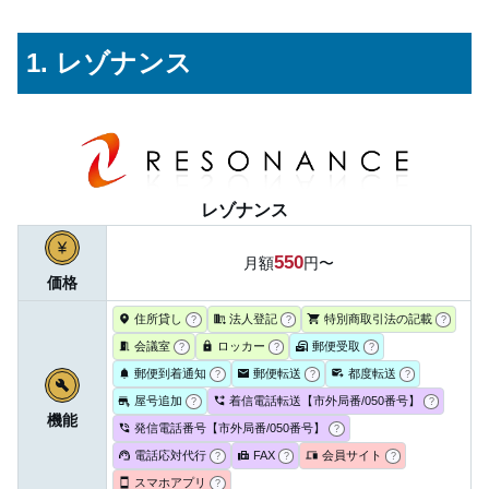
1. レゾナンス
レゾナンス
550
月額
円〜
価格
住所貸し
法人登記
特別商取引法の記載
?
?
?
会議室
ロッカー
郵便受取
?
?
?
郵便到着通知
郵便転送
都度転送
?
?
?
屋号追加
着信電話転送【市外局番/050番号】
?
?
機能
発信電話番号【市外局番/050番号】
?
電話応対代行
FAX
会員サイト
?
?
?
スマホアプリ
?